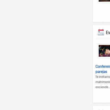
E
Conferen
parejas
Te invitam
matrimonio
enciende..