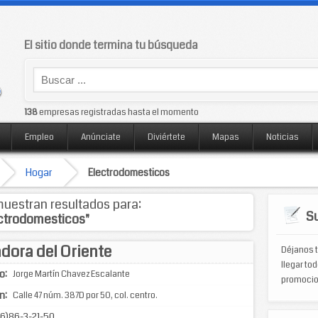
El sitio donde termina tu búsqueda
138
empresas registradas hasta el momento
Empleo
Anúnciate
Diviértete
Mapas
Noticias
Hogar
Electrodomesticos
uestran resultados para:
Su
ctrodomesticos"
dora del Oriente
Déjanos t
llegar tod
o:
Jorge Martín Chavez Escalante
promocio
n:
Calle 47 núm. 387D por 50, col. centro.
6)86-3-21-50