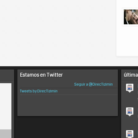
Estamos en Twitter
última
Seguir a @DirecTizimin
Tweets by DirecTizimin