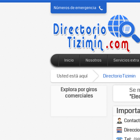
Números de emergencia
Inicio
Nosotros
Servicios extra
Usted está aquí
DirectorioTizimin
Explora por giros
Se m
comerciales
"Ele
Importa
Contact
Direccio
Tel:
(98