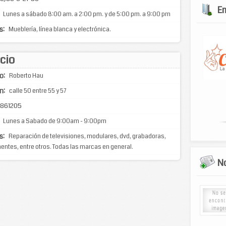
E
Lunes a sábado 8:00 am. a 2:00 pm. y de 5:00 pm. a 9:00 pm
s:
Mueblería, línea blanca y electrónica.
icio
o:
Roberto Hau
n:
calle 50 entre 55 y 57
1861205
Lunes a Sabado de 9:00am - 9:00pm
s:
Reparación de televisiones, modulares, dvd, grabadoras,
tes, entre otros. Todas las marcas en general.
No