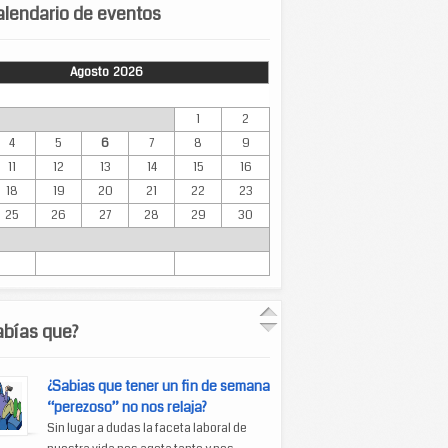
lendario de eventos
Agosto 2026
Mar
Mié
Jue
Vie
Sáb
Dom
1
2
4
5
6
7
8
9
11
12
13
14
15
16
18
19
20
21
22
23
25
26
27
28
29
30
abías que?
¿Sabias que tener un fin de semana
“perezoso” no nos relaja?
Sin lugar a dudas la faceta laboral de