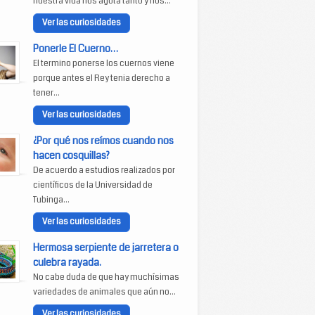
nuestra vida nos agota tanto y nos...
Ver las curiosidades
Ponerle El Cuerno…
El termino ponerse los cuernos viene
porque antes el Rey tenia derecho a
tener...
Ver las curiosidades
¿Por qué nos reímos cuando nos
hacen cosquillas?
De acuerdo a estudios realizados por
científicos de la Universidad de
Tubinga...
Ver las curiosidades
Hermosa serpiente de jarretera o
culebra rayada.
No cabe duda de que hay muchísimas
variedades de animales que aún no...
Ver las curiosidades