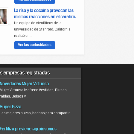
La risa y la cocaína provocan las
mismas reacciones en el cerebro.
Un equipo de científicos de la
universidad de Stanford, California,
realizó un...
Ver las curiosidades
s empresas registradas
Novedades Mujer Virtuosa
Mujer Virtuosa le ofrece Vestidos, Blusas,
faldas, Bolsos y...
Super Pizza
Las mejores pizzas, hechas para compartir.
Fertiliza previene agroinsumos