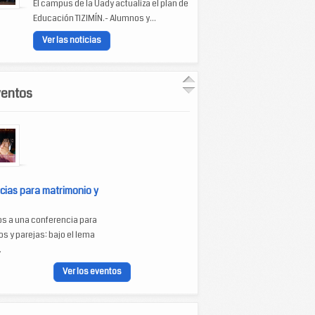
El campus de la Uady actualiza el plan de
Educación TIZIMÍN.- Alumnos y...
Ver las noticias
ventos
cias para matrimonio y
os a una conferencia para
s y parejas: bajo el lema
.
Ver los eventos