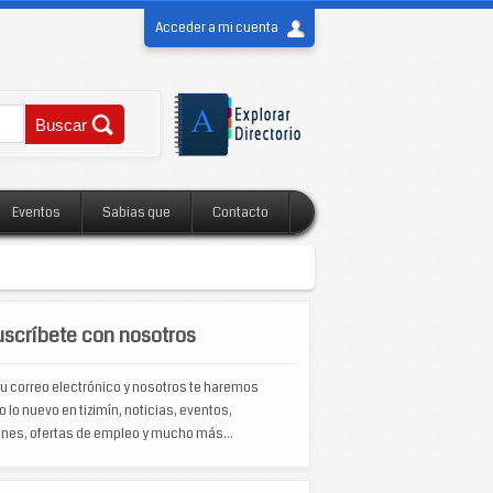
Acceder a mi cuenta
Eventos
Sabias que
Contacto
scríbete con nosotros
u correo electrónico y nosotros te haremos
o lo nuevo en tizimín, noticias, eventos,
nes, ofertas de empleo y mucho más...