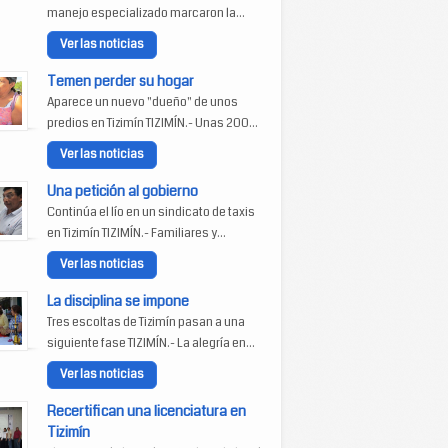
manejo especializado marcaron la...
Ver las noticias
Temen perder su hogar
Aparece un nuevo "dueño" de unos
predios en Tizimín TIZIMÍN.- Unas 200...
Ver las noticias
Una petición al gobierno
Continúa el lío en un sindicato de taxis
en Tizimín TIZIMÍN.- Familiares y...
Ver las noticias
La disciplina se impone
Tres escoltas de Tizimín pasan a una
siguiente fase TIZIMÍN.- La alegría en...
Ver las noticias
Recertifican una licenciatura en
Tizimín