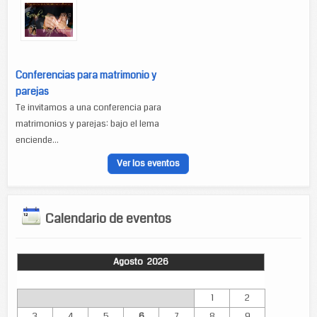
Conferencias para matrimonio y
parejas
Te invitamos a una conferencia para
matrimonios y parejas: bajo el lema
enciende...
Ver los eventos
Calendario de eventos
Agosto 2026
Lun
Mar
Mié
Jue
Vie
Sáb
Dom
1
2
3
4
5
6
7
8
9