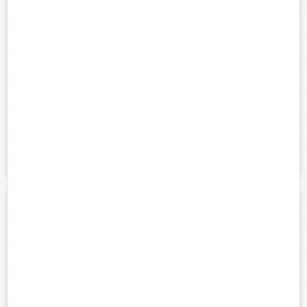
Contacto:
Ing. Jose manuel uch euan
Direccion:
Calle 26 # 199A x 39 y 41 Col. santa ana valladolid,
yucatan.
Cel:
9858086427
Horario:
8:30am a 12:30pm y 3:00pm a 6:00pm
Servicios:
instalación, mantenimiento y reparación de aire
acondicionado y refrigeración. Centro de servicio Mirage, prime y
hyundai. Empresa certificada Bohn...
Rys-toners tizimin
Contacto:
Rosa Isela Villagomez
Direccion:
Calle 52 num 414 entre 55 y 57 colonia centro.
Cel:
9861027062
Horario:
Lunes a Sabado de 9:00am a 9:00pm