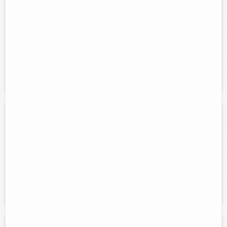
Contacto:
ARTURO PELCASTRE
Direccion:
Calle 21 # 512 X 50
Cel:
986 86 18184
Horario:
Luneas a viernes 5:00 pm. a 8:00 pm.
Servicios:
Servicios psicológicos integrales
Bedstravel
Direccion:
Calle 43 #200 entre 48 y 50 col. Miguel Hidalgo Merida
Yucatán
Tel:
9992879605
Horario:
Lunes a sábado 9 a.m. a 8 p.m.
Servicios:
Venta de Paquetes todo Incluido a la Rivera Maya
Servirefri: servicio tecnico de refrigeracion