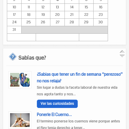
10
11
12
13
14
15
16
17
18
19
20
21
22
23
24
25
26
27
28
29
30
31
Sabías que?
¿Sabias que tener un fin de semana “perezoso”
no nos relaja?
Sin lugar a dudas la faceta laboral de nuestra vida
nos agota tanto y nos...
Ver las curiosidades
Ponerle El Cuerno…
El termino ponerse los cuernos viene porque antes
el Rey tenia derecho a tener...