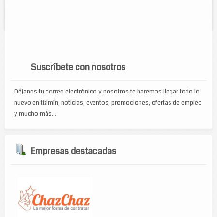
Servicios:
Venta de cartuchos originales y genericos, recarga de
tintas y laser.
Página 1 de 20
1
2
3
4
5
...
»
Suscríbete con nosotros
Déjanos tu correo electrónico y nosotros te haremos llegar todo lo
nuevo en tizimín, noticias, eventos, promociones, ofertas de empleo
y mucho más...
Empresas destacadas