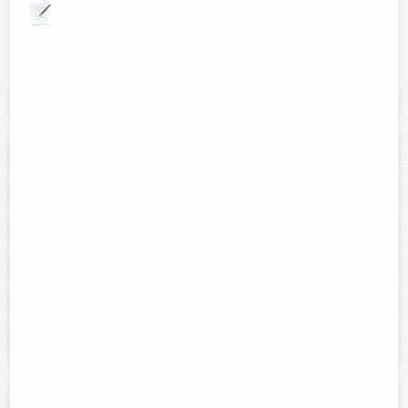
Explora por giros comerciales
Se muestran resultados para:
"Gratis"
ASESORIA Y CONSULTORIA ACC
Contacto:
JOSE ARMIN COB CANCHE
Direccion:
Calle 63, No. 380-A, por 46 y 46-A
Tel:
86 3 63 26
Horario:
8:30 A.M. - 6:00 P.M.
Servicios:
Asesoría en RIF, Impuestos, Auditoría, Presupuestos,
Fiscal, Trámites fiscales, Contabilidad, Administración (SAT, IMSS,
INFONAVIT, IDSE, SUA,...
Psicologia Integral