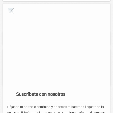
Explora por giros comerciales
Se muestran resultados para:
"Tiendas de
fotografias"
Estudio fotográfico Carlos
Contacto:
Carlos Enrique Acosta Caamal
Direccion:
calle 51 No. 378B por 46A y 46B
Cel:
9861050358
Suscríbete con nosotros
Déjanos tu correo electrónico y nosotros te haremos llegar todo lo
nuevo en tizimín, noticias, eventos, promociones, ofertas de empleo