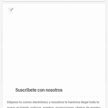
Explora por giros comerciales
Se muestran resultados para:
"Estudios
fotograficos"
Estudio fotográfico Carlos
Contacto:
Carlos Enrique Acosta Caamal
Direccion:
calle 51 No. 378B por 46A y 46B
Cel:
9861050358
Suscríbete con nosotros
Déjanos tu correo electrónico y nosotros te haremos llegar todo lo
nuevo en tizimín, noticias, eventos, promociones, ofertas de empleo