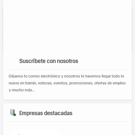
Estudio fotográfico Carlos
Contacto:
Carlos Enrique Acosta Caamal
Direccion:
calle 51 No. 378B por 46A y 46B
Cel:
9861050358
Suscríbete con nosotros
Déjanos tu correo electrónico y nosotros te haremos llegar todo lo
nuevo en tizimín, noticias, eventos, promociones, ofertas de empleo
y mucho más...
Empresas destacadas