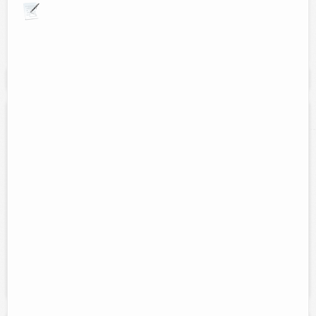
Explora por giros comerciales
Se muestran resultados para:
"Eventos"
CreArdi
Contacto:
Josué Bobadilla Paredes
Direccion:
Calle 70 núm. 398 entre 45A y 37A. Col. Benito Juárez,
Sobre la carretera Periférico rumbo a la Escuela Crescencio.
Tel:
Cel:
986 863 40 34
986 866 8511
Horario:
Lunes a viernes de 9:00 am. a 1:00 pm. y de 5:00 pm. a
9:00 pm.; Sabado de 9:00 am. a 1:00 pm.
Servicios:
Fotografía, Diseño Gráfico, Edición de Video y
Flmación de Eventos Sociales.