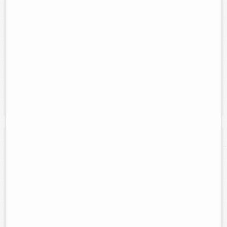
Fiestas y eventos: payaso chistorete
Contacto:
Reyna Patricia
Direccion:
Calle 49 num. 314 esq. 38
Cel:
986-100-14-52
Horario:
Lunes a domingo 9:00 am a 1:00 pm y de 5:00 pm a
Servicios:
Organizamos fiestas infantiles, payaso chistorete,
eventos especiales, bautizos, reuniones.
Quinta Don Manuel
Contacto:
José I. González Kauil
Direccion:
Calle 66 sin número entre 29 y 27, 97700 Tizimín,
Mexico
Cel:
986-100-37-04
Servicios:
Renta de local para cualquier tipo de evento.