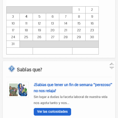
Lun
Mar
Mié
Jue
Vie
Sáb
Dom
1
2
3
4
5
6
7
8
9
10
11
12
13
14
15
16
17
18
19
20
21
22
23
24
25
26
27
28
29
30
31
Sabías que?
¿Sabias que tener un fin de semana “perezoso”
no nos relaja?
Sin lugar a dudas la faceta laboral de nuestra vida
nos agota tanto y nos...
Ver las curiosidades