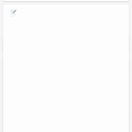
Explora por giros comerciales
Se muestran resultados para:
"Soportes para
television"
Tv Servicio
Contacto:
Roberto Hau
Direccion:
calle 50 entre 55 y 57
Cel:
981861205
Horario:
Lunes a Sabado de 9:00am - 9:00pm
Servicios:
Reparación de televisiones, modulares, dvd,
grabadoras, microcomponentes, entre otros. Todas las marcas en
general.