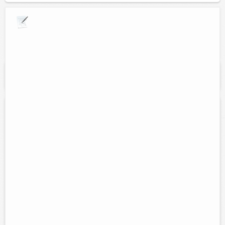
Explora por giros comerciales
Se muestran resultados para:
"Materiales para
construccion"
Materiales de oriente
Contacto:
Aurelio Uc Cupul
Direccion:
Calle 49 num. 249A entre 28 y 30.
Cel:
(986)863-45-15
Horario:
Lunes a sabado de 7:00 am a 8:00 pm y Domingos de
7:00 am a 1:00 pm
Servicios:
Venta de material para construcción, polvo, grava,
plomeria, electricidad, ferretería...