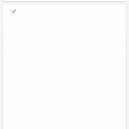
Explora por giros comerciales
Se muestran resultados para:
"Electricidad y
plomeria"
Materiales de oriente
Contacto:
Aurelio Uc Cupul
Direccion:
Calle 49 num. 249A entre 28 y 30.
Cel:
(986)863-45-15
Horario:
Lunes a sabado de 7:00 am a 8:00 pm y Domingos de
7:00 am a 1:00 pm
Servicios:
Venta de material para construcción, polvo, grava,
plomeria, electricidad, ferretería...