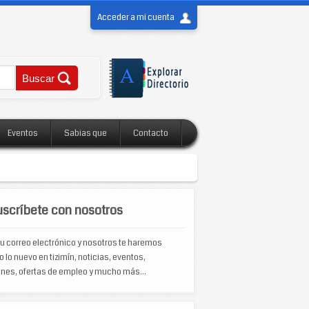
Acceder a mi cuenta
Eventos
Sabias que
Contacto
scríbete con nosotros
u correo electrónico y nosotros te haremos
o lo nuevo en tizimín, noticias, eventos,
nes, ofertas de empleo y mucho más...