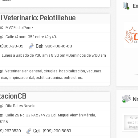
E
 Veterinario: Pelotillehue
o:
MVZ Eddie Perez
n:
Calle 47 num. 352 entre 42 y 40.
Cel:
86)863-28-05
986-100-16-68
Lunes a Sabado de 7:30 am a 8:30 pm y Domingos de 8:00 am
s:
Veterinaria en general, cirugías, hospitalización, vacunas,
ínico, limpieza dental, estética canina. entre otros.
acionCB
No
o:
Rita Bates Novelo
n:
Calle 29 No. 221-A x 24 y 26 Col. Miguel Alemán Mérida,
97148
Cel:
9) 287 3530
(999) 200 5863