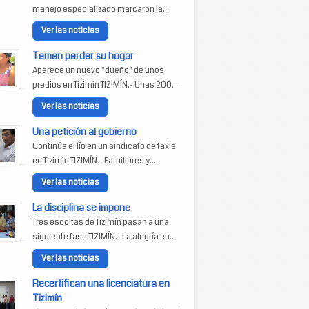
manejo especializado marcaron la...
Ver las noticias
Temen perder su hogar
Aparece un nuevo "dueño" de unos
predios en Tizimín TIZIMÍN.- Unas 200...
Ver las noticias
Una petición al gobierno
Continúa el lío en un sindicato de taxis
en Tizimín TIZIMÍN.- Familiares y...
Ver las noticias
La disciplina se impone
Tres escoltas de Tizimín pasan a una
siguiente fase TIZIMÍN.- La alegría en...
Ver las noticias
Recertifican una licenciatura en
Tizimín