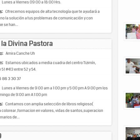
Lunes a Viernes 09:00 a 18:00 Hrs.
s:
Ofrecemos equipos de alta tecnología que te ayudará a
ano la solución a tus problemas de comunicación y con
e se han...
 la Divina Pastora
o:
Amira Canche Uh
n:
Estamos ubicados a media cuadra del centro Tizimín,
 51 #413 entre 52 y 54.
 86 3 30 37
Lunes a Viernes de 9:00 am a 1:00 pm y 5:00 pm A 9:00 pm los
mingo de 9:00 am A 1:00 pm
s:
Contamos con amplia selección de libros religioso(
ra colorear ,formacion en valores, vidas de santos,superacion
narios de...
9