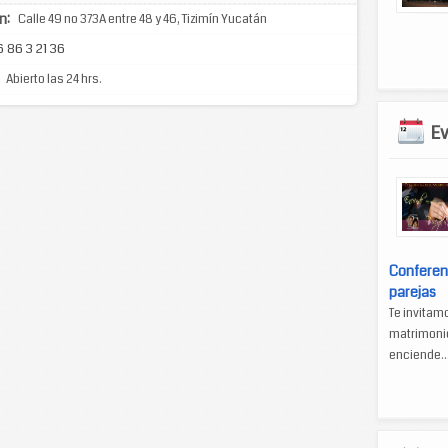
n:
Calle 49 no 373A entre 48 y 46, Tizimín Yucatán
 86 3 21 36
Abierto las 24 hrs.
E
Conferen
parejas
Te invitam
matrimonio
enciende..