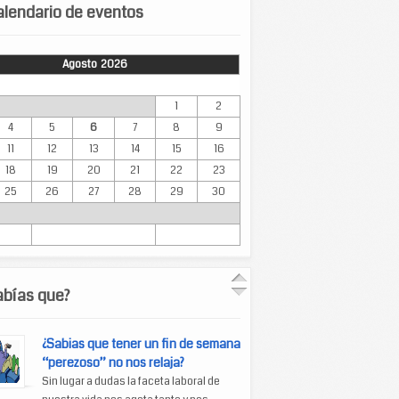
lendario de eventos
Agosto 2026
Mar
Mié
Jue
Vie
Sáb
Dom
1
2
4
5
6
7
8
9
11
12
13
14
15
16
18
19
20
21
22
23
25
26
27
28
29
30
abías que?
¿Sabias que tener un fin de semana
“perezoso” no nos relaja?
Sin lugar a dudas la faceta laboral de