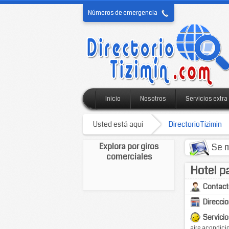
Números de emergencia
Inicio
Nosotros
Servicios extra
Usted está aquí
DirectorioTizimin
Explora por giros
Se m
comerciales
Hotel p
Contact
Direccio
Servicio
aire acondici