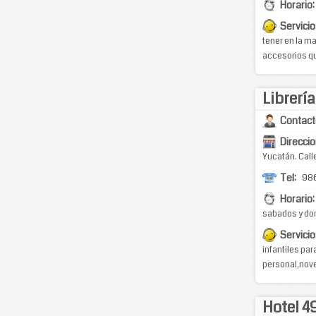
Horario:
Servicio
tener en la m
accesorios qu
Librería
Contact
Direccio
Yucatán. Calle
Tel:
986
Horario:
sabados y do
Servicio
infantiles pa
personal,nove
Hotel 4