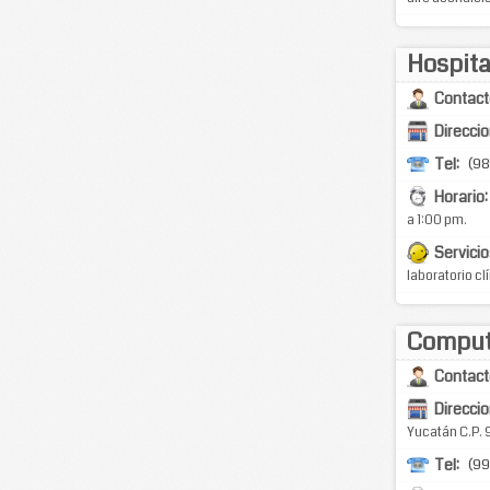
Hospital
Contact
Direccio
Tel:
(9
Horario:
a 1:00 pm.
Servicio
laboratorio cl
Comput
Contact
Direccio
Yucatán C.P. 
Tel:
(99