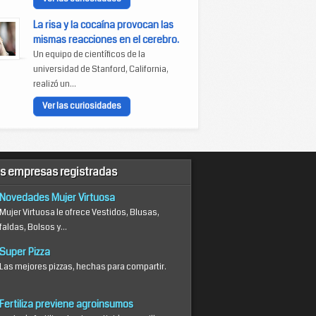
La risa y la cocaína provocan las
mismas reacciones en el cerebro.
Un equipo de científicos de la
universidad de Stanford, California,
realizó un...
Ver las curiosidades
s empresas registradas
Novedades Mujer Virtuosa
Mujer Virtuosa le ofrece Vestidos, Blusas,
faldas, Bolsos y...
Super Pizza
Las mejores pizzas, hechas para compartir.
Fertiliza previene agroinsumos