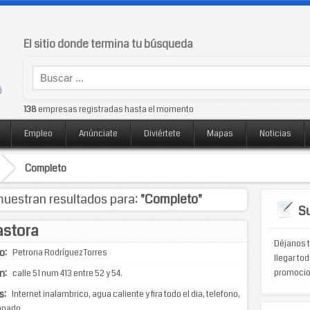
El sitio donde termina tu búsqueda
138
empresas registradas hasta el momento
Empleo
Anúnciate
Diviértete
Mapas
Noticias
Completo
uestran resultados para:
"Completo"
Su
astora
Déjanos t
o:
Petrona Rodríguez Torres
llegar tod
n:
promocio
calle 51 num 413 entre 52 y 54.
s:
Internet inalambrico, agua caliente y fira todo el dia, telefono,
onado..