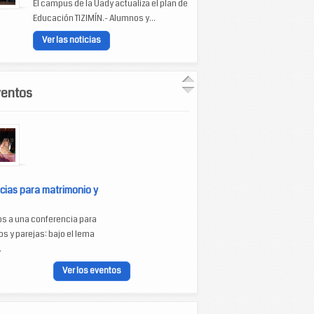
El campus de la Uady actualiza el plan de
Educación TIZIMÍN.- Alumnos y...
Ver las noticias
ventos
cias para matrimonio y
os a una conferencia para
s y parejas: bajo el lema
.
Ver los eventos