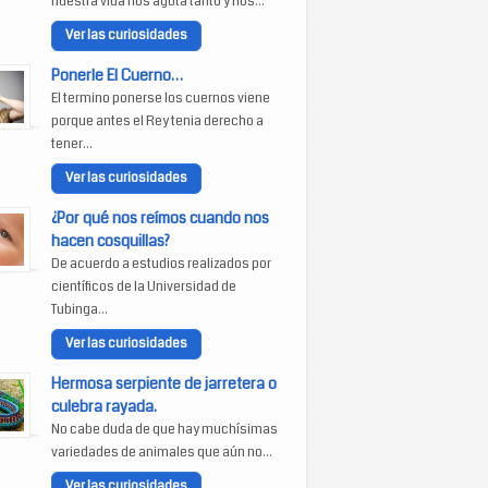
nuestra vida nos agota tanto y nos...
Ver las curiosidades
Ponerle El Cuerno…
El termino ponerse los cuernos viene
porque antes el Rey tenia derecho a
tener...
Ver las curiosidades
¿Por qué nos reímos cuando nos
hacen cosquillas?
De acuerdo a estudios realizados por
científicos de la Universidad de
Tubinga...
Ver las curiosidades
Hermosa serpiente de jarretera o
culebra rayada.
No cabe duda de que hay muchísimas
variedades de animales que aún no...
Ver las curiosidades