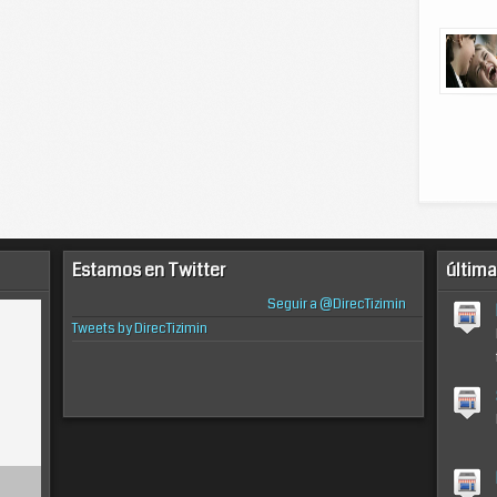
Estamos en Twitter
última
Seguir a @DirecTizimin
Tweets by DirecTizimin