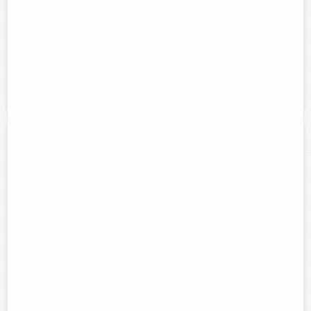
Contacto:
Ruth Noemi Cab Araujo
Direccion:
Calle 61, contra esquina CFE.
Cel:
9868667175
Horario:
Lunes a sábado 7:30 am. a 10:00 pm.
Servicios:
Venta de desayunos, licuados y abarrotes...
El rincón Oriental
Contacto:
Cesar Francisco Tuz Cuxim
Direccion:
Calle 51 núm. 340 por 40.
Tel:
(986)86 3-23-56
Horario:
Lunes a sábado 7:30 am. a 2:00 pm. y de 5:00 pm. a 8:30
pm, domingo de 9:00 am. a 2:00 pm..
Servicios:
Compra y venta de abarrotes, granos, semillas,
cereales, desechables, ferreteria, medicamentos, etc., al mayoreo y
menudeo.