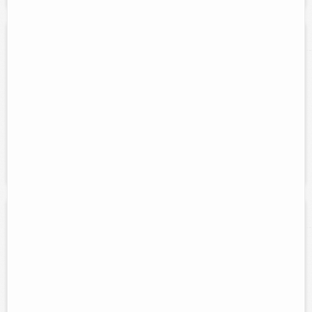
Novedades y Regalos Scherrer
Contacto:
Erika Mora Scherrer
Direccion:
Calle 44 #363 entre 43 y 45
Cel:
986-101-81-87
Horario:
Lunes a domingo 7:00 am a 10:00 pm
Servicios:
Papeleria, bisutería,novedades, regalos, abarrotes en
general.
Los Salmos
Contacto:
Efrain Güemez Ontiveros
Direccion:
calle 65 #380 entre 46 y 46A
Tel:
(986)-86-3-63-86
Horario:
7:00 am - 10:00 pm