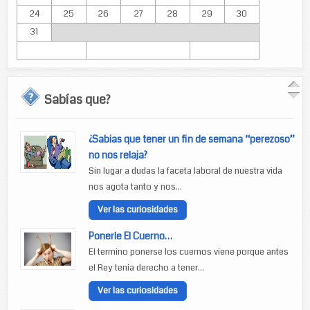
24
25
26
27
28
29
30
31
Sabías que?
¿Sabias que tener un fin de semana “perezoso”
no nos relaja?
Sin lugar a dudas la faceta laboral de nuestra vida
nos agota tanto y nos...
Ver las curiosidades
Ponerle El Cuerno…
El termino ponerse los cuernos viene porque antes
el Rey tenia derecho a tener...
Ver las curiosidades