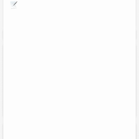
Explora por giros comerciales
Se muestran resultados para:
"Abarrotes"
Distribuidora de huevos los 3 hermanos
Contacto:
Wilberth davila
Direccion:
Calle 65 entre 28 y 30.
Cel:
9861115918
Horario:
24 horas de lunes a sabados
Servicios:
Venta de huevo crio de primera a mayoreo servicio a
domicilio.
Super much